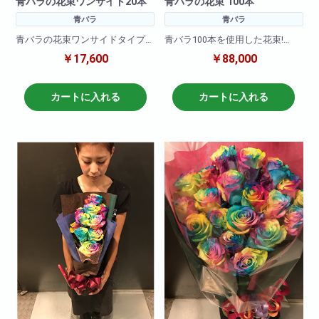
青バラの花束ワンサイド20本
青バラの花束 100本
青バラ
青バラ
青バラの花束ワンサイドタイプ
青バラ100本を使用した花束!
です。お客様の大切な記念日、
￥17,600
￥88,000
イベントにあわせてお届けしま
大事な記念日に・誕生日にイン
す。
パクト抜群!大切な方への贈り物
に最適です!
カートに入れる
カートに入れる
とても珍しい薔薇ですので目立
つこと間違いなし!
※お花の仕入れの関係上入荷出来
ない場合もございますので
ご了承下さいませ。