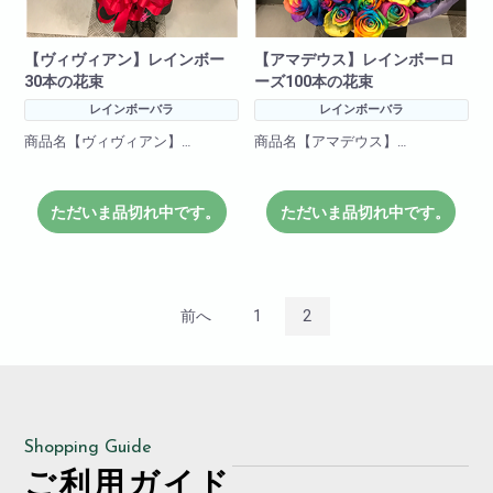
【ヴィヴィアン】レインボー
【アマデウス】レインボーロ
30本の花束
ーズ100本の花束
レインボーバラ
レインボーバラ
商品名【ヴィヴィアン】
商品名【アマデウス】
花言葉=奇跡
花言葉=奇跡
ただいま品切れ中です。
ただいま品切れ中です。
色合いも綺麗なレインボーロー
色合いも綺麗なレインボーロー
ズを30本も使った花束です!
ズを100本も使った花束です!
希少価値の高いサプライズに最
希少価値の高いサプライズに最
適な花束です!
適な花束です!
前へ
1
2
※限定商品
※限定商品
ある程度本数はご用意しており
ある程度本数はご用意しており
ますが
ますが
ご予約頂いた方が確実にご用意
ご予約頂いた方が確実にご用意
可能です。
可能です。
Shopping Guide
ご利用ガイド