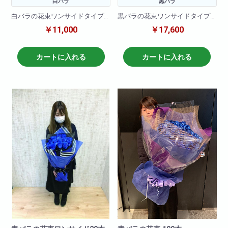
白バラ
黒バラ
白バラの花束ワンサイドタイプ
黒バラの花束ワンサイドタイプ
です。お客様の大切な記念日、
です。お客様の大切な記念日、
￥11,000
￥17,600
イベントにあわせてお届けしま
イベントにあわせてお届けしま
す。
す。
カートに入れる
カートに入れる
参考画像 黒バラ20本での作成
となります。
※こちらの商品は3日前までに必
ずご注文下さいませ。
特別に染色しての作成となりま
す。納期がそれまでのご注文に
関しては誠に申し訳ございませ
んがキャンセル処理させていた
だきます。