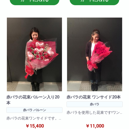
赤バラの花束バルーン入り20
赤バラの花束 ワンサイド20本
本
赤バラ
赤バラ バルーン
赤バラを使用した花束です!ワン
サイドタイプでリーズナブルに
赤バラの花束ワンサイドです。
大きくお作りさせて頂きます。
バルーンを入れて可愛くアレン
￥15,400
￥11,000
ジ。お客様の大切な記念日、イ