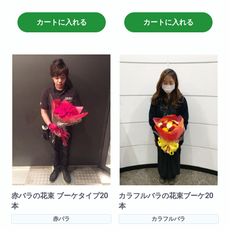
その他、黄色・ピンク・白・オ
ベントにあわせてお届けしま
レンジなどでも作成可能です。
す。
カートに入れる
カートに入れる
備考欄に何色で作成希望と記載
その他、黄色・ピンク・白・オ
頂ければ大丈夫です。
レンジなどでも作成可能です。
※お花の仕入れの関係上入荷出来
備考欄に何色で作成希望と記載
ない場合いますので
頂ければ大丈夫です。
ご了承下さいませ。
※お花の仕入れの関係上入荷出来
ない場合いますので
ご了承下さいませ。
赤バラの花束 ブーケタイプ20
カラフルバラの花束ブーケ20
本
本
赤バラ
カラフルバラ