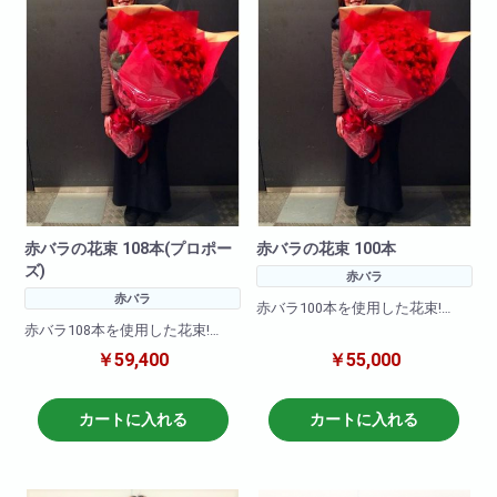
赤バラの花束 108本(プロポー
赤バラの花束 100本
ズ)
赤バラ
赤バラ
赤バラ100本を使用した花束!
赤バラ108本を使用した花束!
大事な記念日に・誕生日にイン
￥59,400
￥55,000
パクト抜群!大切な方への贈り物
花言葉は【結婚して下さい】プ
に最適です!
ロポーズの贈り物に最適です!
カートに入れる
カートに入れる
その他、黄色・ピンク・白・オ
その他、黄色・ピンク・白・オ
レンジなどでも作成可能です。
レンジなどでも作成可能です。
備考欄に何色で作成希望と記載
備考欄に何色で作成希望と記載