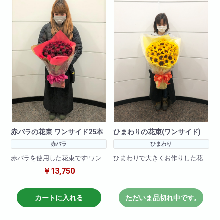
頂ければ大丈夫です。
頂ければ大丈夫です。
※お花の仕入れの関係上入荷出来
※お花の仕入れの関係上入荷出来
ない場合もございますので
ない場合もございますので
ご了承下さいませ。
ご了承下さいませ。
※シーズンによってお花の価格に
※シーズンによってお花の価格に
変動があります。詳しくはお問
変動があります。詳しくはお問
い合わせください。
い合わせください。
赤バラの花束 ワンサイド25本
ひまわりの花束(ワンサイド)
赤バラ
ひまわり
赤バラを使用した花束です!ワン
ひまわりで大きくお作りした花
サイドタイプで大きくお作りさ
束です。お客様の大切な記念
￥13,750
せて頂きます。
日、イベントにあわせてお届け
します。
その他、黄色・ピンク・白・オ
カートに入れる
ただいま品切れ中です。
レンジなどでも作成可能です。
備考欄に何色で作成希望と記載