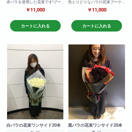
赤バラを使用した花束です!ブー
色とりどりなバラの花束ブーケ
ケタイプでとてもかわいいです!
タイプです。お客様の大切な記
￥11,000
￥11,000
念日、イベントにあわせてお届
その他、黄色・ピンク・白・オ
けします。
レンジなどでも作成可能です。
カートに入れる
カートに入れる
備考欄に何色で作成希望と記載
頂ければ大丈夫です。
※お花の仕入れの関係上入荷出来
ない場合いますので
ご了承下さいませ。
白バラの花束ワンサイド20本
黒バラの花束ワンサイド20本