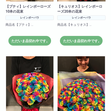
【プティ】レインボーローズ
【キュリオス】レインボーロ
10本の花束
ーズ20本の花束
レインボーバラ
レインボーバラ
商品名【プティ】
商品名【キュリオス】
花言葉=奇跡
花言葉=奇跡
ただいま品切れ中です。
ただいま品切れ中です。
色合いも綺麗なレインボーロー
色合いも綺麗なレインボーロー
ズを使った花束です!
ズを使った花束です!
希少価値の高いサプライズに最
希少価値の高いサプライズに最
適な花束です!
適な花束です!
※限定商品
※限定商品
ある程度本数はご用意しており
ある程度本数はご用意しており
ますが
ますが
ご予約頂いた方が確実にご用意
ご予約頂いた方が確実にご用意
可能です。
可能です。