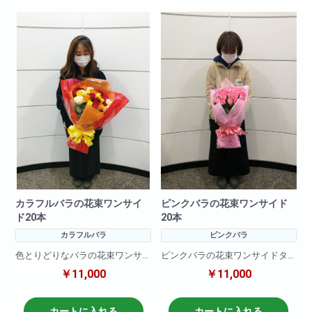
頂ければ大丈夫です。
※お花の仕入れの関係上入荷出来
ない場合いますので
ご了承下さいませ。
カラフルバラの花束ワンサイ
ピンクバラの花束ワンサイド
ド20本
20本
カラフルバラ
ピンクバラ
色とりどりなバラの花束ワンサ
ピンクバラの花束ワンサイドタ
イドタイプです。お客様の大切
イプです。お客様の大切な記念
￥11,000
￥11,000
な記念日、イベントにあわせて
日、イベントにあわせてお届け
お届けします。
します。
カートに入れる
カートに入れる