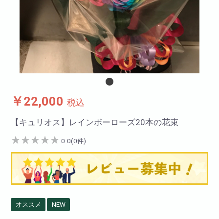
￥22,000
税込
【キュリオス】レインボーローズ20本の花束
★
★
★
★
★
0.0(0件)
オススメ
NEW