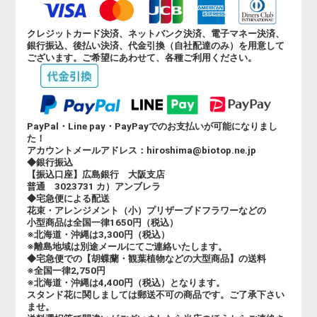
クレジットカード決済、ネットバンク決済、電子マネー決済、
銀行振込、後払い決済、代金引換（自社配達のみ）を用意して
ございます。ご希望にあわせて、各種ご利用ください。
PayPal・Line pay・PayPayでのお支払いが可能になりまし
た！
アカウントメールアドレス：hiroshima@biotop.ne.jp
◆銀行振込
【振込口座】広島銀行 大阪支店
普通 3023731 カ）アンブレラ
◆宅急便による配送
花束・アレンジメント（小）プリザーブドフラワーなどの
小型商品は全国一律1650円（税込）
※北海道・沖縄は3,300円（税込）
※離島地域は別途メールにてご連絡いたします。
◆宅急便での【胡蝶蘭・観葉植物などの大型商品】の送料
※全国一律2,750円
※北海道・沖縄は4,400円（税込）となります。
スタンド花に関しましては郵送不可の商品です。ご了承下さい
ませ。