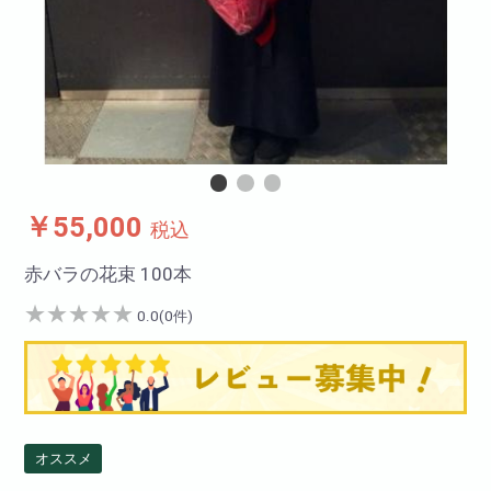
￥55,000
税込
赤バラの花束 100本
★
★
★
★
★
0.0(0件)
オススメ