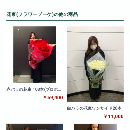
花束(フラワーブーケ)の他の商品
赤バラの花束 108本(プロポー
ズ)
￥59,400
白バラの花束ワンサイド20本
￥11,000