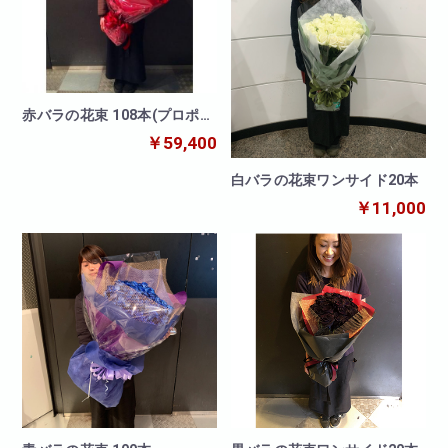
赤バラの花束 108本(プロポー
ズ)
￥59,400
白バラの花束ワンサイド20本
￥11,000