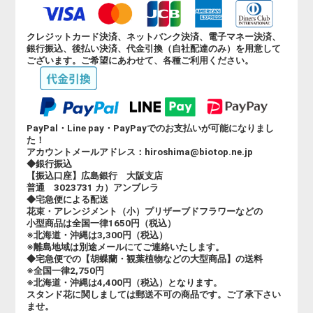
クレジットカード決済、ネットバンク決済、電子マネー決済、
銀行振込、後払い決済、代金引換（自社配達のみ）を用意して
ございます。ご希望にあわせて、各種ご利用ください。
PayPal・Line pay・PayPayでのお支払いが可能になりまし
た！
アカウントメールアドレス：hiroshima@biotop.ne.jp
◆銀行振込
【振込口座】広島銀行 大阪支店
普通 3023731 カ）アンブレラ
◆宅急便による配送
花束・アレンジメント（小）プリザーブドフラワーなどの
小型商品は全国一律1650円（税込）
※北海道・沖縄は3,300円（税込）
※離島地域は別途メールにてご連絡いたします。
◆宅急便での【胡蝶蘭・観葉植物などの大型商品】の送料
※全国一律2,750円
※北海道・沖縄は4,400円（税込）となります。
スタンド花に関しましては郵送不可の商品です。ご了承下さい
ませ。