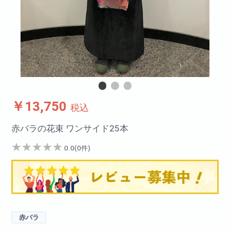
￥13,750
税込
赤バラの花束 ワンサイド25本
★
★
★
★
★
0.0(0件)
赤バラ