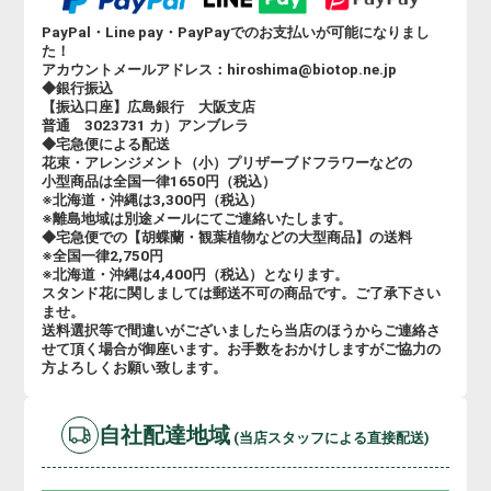
PayPal・Line pay・PayPayでのお支払いが可能になりまし
た！
アカウントメールアドレス：hiroshima@biotop.ne.jp
◆銀行振込
【振込口座】広島銀行 大阪支店
普通 3023731 カ）アンブレラ
◆宅急便による配送
花束・アレンジメント（小）プリザーブドフラワーなどの
小型商品は全国一律1650円（税込）
※北海道・沖縄は3,300円（税込）
※離島地域は別途メールにてご連絡いたします。
◆宅急便での【胡蝶蘭・観葉植物などの大型商品】の送料
※全国一律2,750円
※北海道・沖縄は4,400円（税込）となります。
スタンド花に関しましては郵送不可の商品です。ご了承下さい
ませ。
送料選択等で間違いがございましたら当店のほうからご連絡さ
せて頂く場合が御座います。お手数をおかけしますがご協力の
方よろしくお願い致します。
自社配達地域
(当店スタッフによる直接配送)