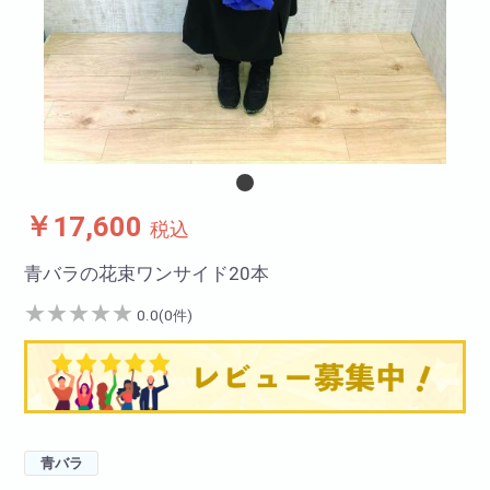
￥17,600
税込
青バラの花束ワンサイド20本
★
★
★
★
★
0.0(0件)
青バラ