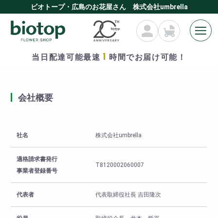
ビオトープ・広島のお花屋さん 株式会社umbrella
1
当日配達可能最速
時間でお届け可能！
HOME
» 会社概要
会社概要
社名
株式会社umbrella
適格請求書発行
T8120002060007
事業者登録番号
代表者
代表取締役社長 吉田隆次