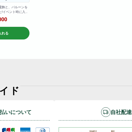
電飾と、バルーンを
た!イベント時に入り
!!
000
入れる
イド
払いについて
自社配達