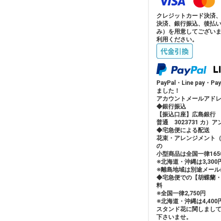
クレジットカード決済
決済、銀行振込、後払
み）を用意してござい
利用ください。
PayPal・Line pay
ました！
アカウントメールアドレス：hi
◆銀行振込
【振込口座】広島銀行
普通 3023731 カ）
◆宅急便による配送
花束・アレンジメント
の
小型商品は全国一律165
※北海道・沖縄は3,30
※離島地域は別途メール
◆宅急便での【胡蝶蘭
料
※全国一律2,750円
※北海道・沖縄は4,40
スタンド花に関しまし
下さいませ。