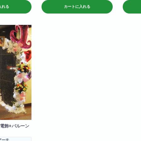
せでの作成となりま
入れる
カートに入れる
下さいませ。
記載のない場合はおまかせでの作成となりま
記載のない
すのであらかじめご了承下さいませ。
す。
文字バルー
文字500
ルファベッ
はシルバー
電飾+バルーン
アーチ