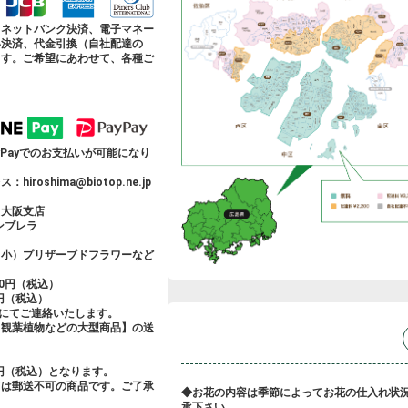
、ネットバンク決済、電子マネー
い決済、代金引換（自社配達の
ます。ご希望にあわせて、各種ご
・PayPayでのお支払いが可能になり
roshima@biotop.ne.jp
 大阪支店
アンブレラ
（小）プリザーブドフラワーなど
0円（税込）
0円（税込）
にてご連絡いたします。
・観葉植物などの大型商品】の送
0円（税込）となります。
ては郵送不可の商品です。ご了承
◆お花の内容は季節によってお花の仕入れ状
承下さい。