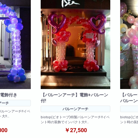
装飾
会社概要
採用情報
電飾付き
【バルーンアーチ】電飾+バルーン
【バルー
付!
バルーン
アーチ
バルーンアーチ
製バルーンアーチ!!イベ
大!!
biotop(ビオトープ)特製バルーンアーチ!!イベ
biotop
ント時の装飾でインパクト大!!
ント時の装
欄に色合いの指定を
000
￥27,500
※ご注文の際は必ず備考欄に色合いの指定を
※ご注文の
記載下さいませ。
記載下さい