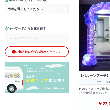
用途でお花を探す（個人用）
> サプライズ装飾・ホテル
> バルーン装飾
> シャンパンタワー
> アーチ
> ブリザードフラワー
キーワードからお花を探す
> ボックスフラワー
> ローズベア
> 金額調整オプション
ご購入前に必ずお読みください。
【バルーンアーチ】
バルーン
biotop(ビオトープ)特
ント時の装飾でインパクト
※ご注文の際は必ず備考
￥22,
記載下さいませ。