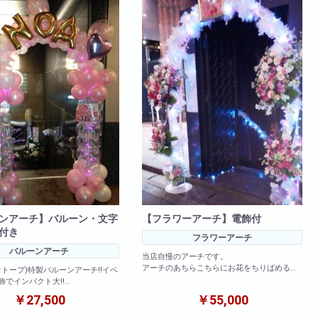
お買い物カート
082-249-8787
Tel:
082-249-8793
Fax:
ンアーチ】バルーン・文字
【フラワーアーチ】電飾付
付き
フラワーアーチ
バルーンアーチ
当店自慢のアーチです。
アーチのあちらこちらにお花をちりばめるこ
(ビオトープ)特製バルーンアーチ!!イベ
とによってゴージャス感がUP☆☆☆
飾でインパクト大!!
キラキラ光る電飾をつければ夜のお店に置い
￥27,500
￥55,000
てもお花が幻想的に輝いてきれいですよ!!
際は必ず備考欄に色合いの指定を
記念日や誕生日などのイベントにもってこい
ませ。