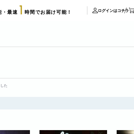
1
ログインはコチラ
能・最速
時間でお届け可能！
ite Contents
立て札制作
サプライズ装飾ギャラリー
FAX注文用紙
後払い決済申請用紙
カタログ請求
ました
配達可能エリア
アレンジメント
スタッフブログ
束
biotopについて
店舗情報
法人様向け