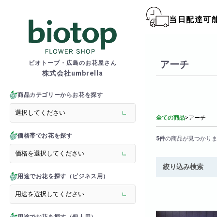
当日配達可
biotop S
アーチ
ビオトープ・広島のお花屋さん
株式会社umbrella
商品一覧カテゴリー
> フラワースタンド
商品カテゴリーからお花を探す
> バルーンスタンド
> オーダーメイド
全ての商品
>
アーチ
> 胡蝶蘭
価格帯でお花を探す
> 観葉植物
5件
の商品が見つかり
> フラワーアレンジメント
> バルーン＆ぬいぐるみ
絞り込み検索
> 花束(フラワーブーケ)
用途でお花を探す（ビジネス用）
> バルーン＆ぬいぐるみ花
> メモリアルフラワー
> ラグジュアリーフラワー
> バラ