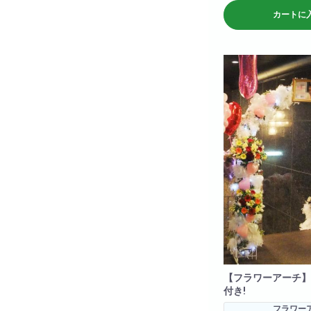
記載のない場合はおまか
カートに
すのであらかじめご了承
【フラワーアーチ】
付き!
フラワー