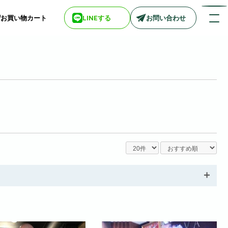
お買い物カート
LINEする
お問い合わせ
店舗情報一覧
> biotop 広島店
> biotop 梅田店
> biotop 心斎橋店
> biotop 北新地店
> biotop 阪神尼崎店
> biotop 堺東店
> biotop 南船場店
> biotop 名古屋店
ログインはコチラ