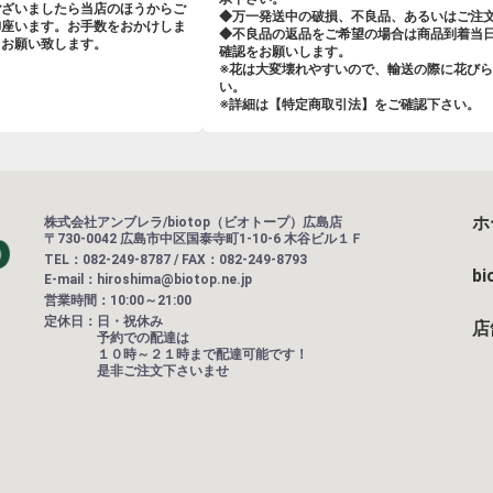
ございましたら当店のほうからご
◆万一発送中の破損、不良品、あるいはご注
御座います。お手数をおかけしま
◆不良品の返品をご希望の場合は商品到着当
くお願い致します。
確認をお願いします。
※花は大変壊れやすいので、輸送の際に花びら
い。
※詳細は【特定商取引法】をご確認下さい。
ホ
株式会社アンブレラ/biotop（ビオトープ）広島店
〒730-0042 広島市中区国泰寺町1-10-6 木谷ビル１Ｆ
TEL：082-249-8787 / FAX：082-249-8793
b
E-mail：hiroshima@biotop.ne.jp
営業時間：10:00～21:00
定休日：
日・祝休み
店
予約での配達は
１０時～２１時まで配達可能です！
是非ご注文下さいませ