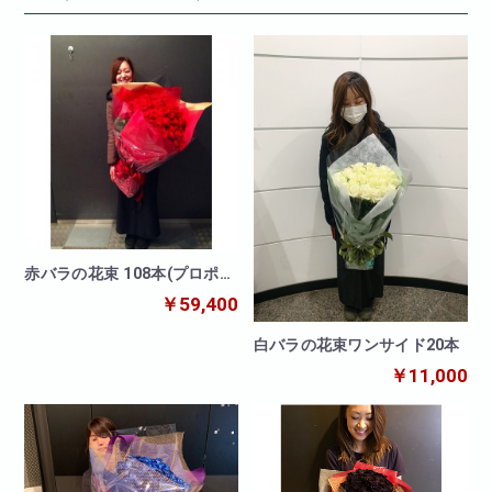
赤バラの花束 108本(プロポー
ズ)
￥59,400
白バラの花束ワンサイド20本
￥11,000