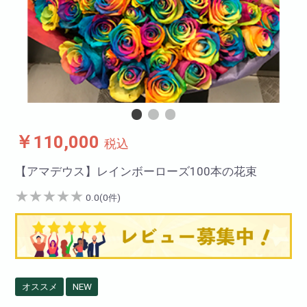
￥110,000
税込
【アマデウス】レインボーローズ100本の花束
★
★
★
★
★
0.0(0件)
オススメ
NEW