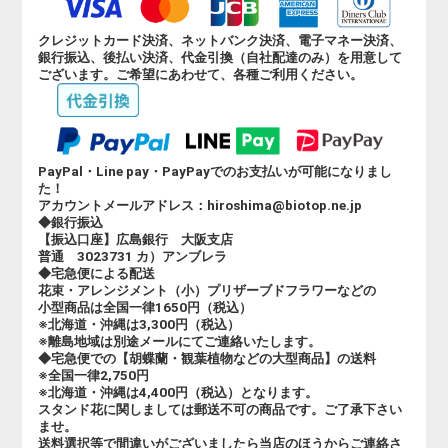
クレジットカード決済、ネットバンク決済、電子マネー決済、
銀行振込、後払い決済、代金引換（自社配達のみ）を用意して
ございます。ご希望にあわせて、各種ご利用ください。
PayPal・Line pay・PayPayでのお支払いが可能になりまし
た！
アカウントメールアドレス：hiroshima@biotop.ne.jp
◆銀行振込
【振込口座】広島銀行 大阪支店
普通 3023731 カ）アンブレラ
◆宅急便による配送
花束・アレンジメント（小）プリザーブドフラワーなどの
小型商品は全国一律1650円（税込）
※北海道・沖縄は3,300円（税込）
※離島地域は別途メールにてご連絡いたします。
◆宅急便での【胡蝶蘭・観葉植物などの大型商品】の送料
※全国一律2,750円
※北海道・沖縄は4,400円（税込）となります。
スタンド花に関しましては郵送不可の商品です。ご了承下さい
ませ。
送料選択等で間違いがございましたら当店のほうからご連絡さ