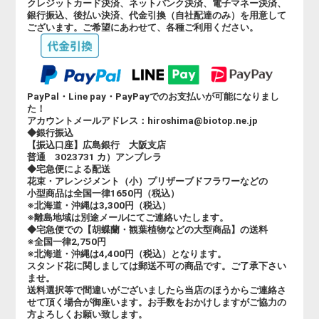
クレジットカード決済、ネットバンク決済、電子マネー決済、
銀行振込、後払い決済、代金引換（自社配達のみ）を用意して
ございます。ご希望にあわせて、各種ご利用ください。
PayPal・Line pay・PayPayでのお支払いが可能になりまし
た！
アカウントメールアドレス：hiroshima@biotop.ne.jp
◆銀行振込
【振込口座】広島銀行 大阪支店
普通 3023731 カ）アンブレラ
◆宅急便による配送
花束・アレンジメント（小）プリザーブドフラワーなどの
小型商品は全国一律1650円（税込）
※北海道・沖縄は3,300円（税込）
※離島地域は別途メールにてご連絡いたします。
◆宅急便での【胡蝶蘭・観葉植物などの大型商品】の送料
※全国一律2,750円
※北海道・沖縄は4,400円（税込）となります。
スタンド花に関しましては郵送不可の商品です。ご了承下さい
ませ。
送料選択等で間違いがございましたら当店のほうからご連絡さ
せて頂く場合が御座います。お手数をおかけしますがご協力の
方よろしくお願い致します。