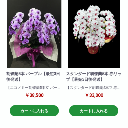
胡蝶蘭5本 パープル【最短3日
スタンダード胡蝶蘭5本 赤リッ
後発送】
プ【最短3日後発送】
【エコノミー胡蝶蘭5本立 パープ
【スタンダード胡蝶蘭5本立 赤リ
ル】
ップ】
￥38,500
￥33,000
一押し5本立ちパープル。他の胡
豪華5本立ち赤リップ。紅白のコ
蝶蘭と比べて目立つこと間違い
ントラストが醸し出す胡蝶蘭特
なし!他の色と比べて一際映え且
有の優雅さは見るものを魅了さ
カートに入れる
カートに入れる
つ華やかな一品です!就任祝い・
れます。他の色と比べて一際映
開店祝いにも適しています。お
え且つ華やかな一品です!就任祝
取引先などに送っても失礼がな
い・開店祝いにも適していま