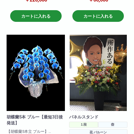
開設お祝い・移転お祝いに最
う」という気持ちとこれからの
適! お誕生日祝い・お店の周年
応援も込めて、気持ちが届く最
お祝い
高級の胡蝶蘭を届けましょう。
カートに入れる
カートに入れる
にも豪華な胡蝶蘭は最適です!
そのほかにも、還暦祝いなどの
身内のお祝いなど、大切な方の
商品について
お祝いの品としてもご利用いた
色 : 白
だけます。
高さ:約120cm
輪数:約200輪前後
胡蝶蘭5本 ブルー【最短3日後
パネルスタンド
発送】
１段
壺
【胡蝶蘭5本立 ブルー】
花 バルーン