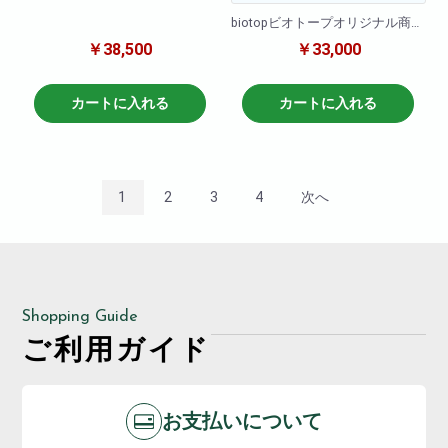
一押し5本立ちブルー。他の胡蝶
biotopビオトープオリジナル商
蘭と比べて目立つこと間違いな
品!!
し!他の色と比べて一際映え且つ
￥38,500
￥33,000
オリジナルのパネルを使用して
華やかな一品です!就任祝い・開
作成可能です!
店祝いにも適しています。お取
hiroshima@biotop.ne.jpまで画像
引先などに送っても失礼がな
カートに入れる
カートに入れる
データを送っていただければ作
く、申し分のない商品です。可
成可能です!
愛いブルーの胡蝶蘭!ぜひおすす
めします!
※画像の方が送られてきてからの
商品について
作成となりますのでご了承くだ
色 : ブルー
1
2
3
4
次へ
さいませ。
輪数:約40～50輪
お届け日時の方は余裕をもって
※季節により輪数が変動すること
ご注文の程よろしくお願い致し
があります。
ます。
Shopping Guide
ご利用ガイド
お支払いについて