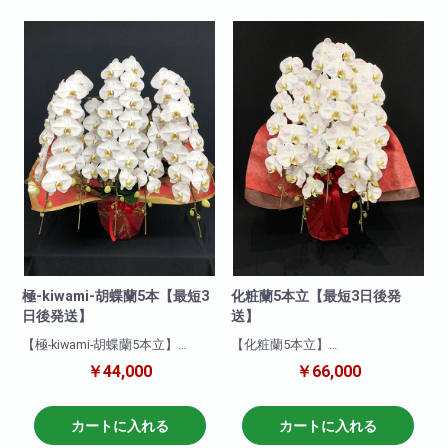
引先などに送っても失礼がな
く、申し分のない商品です。可
愛いピンクの胡蝶蘭!ぜひおすす
めします!
商品について
色 : ピンク
輪数:約50～60輪
※季節により輪数が変動すること
があります。
極‐kiwami‐胡蝶蘭5本【最短3
化粧蘭5本立【最短3日後発
日後発送】
送】
【極-kiwami-胡蝶蘭5本立】
【化粧蘭5本立】
biotopがお勧めする最上級胡蝶
豪華な胡蝶蘭に柄の入った胡蝶
￥44,000
￥66,000
蘭!
蘭になります!大変珍しく貴重な
プロが厳選した地域のブランド
ものですので
胡蝶蘭です!
送られたお客様の喜んでいただ
カートに入れる
カートに入れる
花付き・花保ちどれをとっても
ける商品となっております!