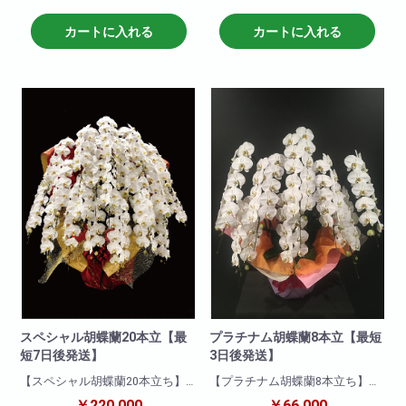
ントラストが醸し出す胡蝶蘭特
蘭と比べて目立つこと間違いな
有の優雅さは見るものを魅了さ
し!他の色と比べて一際映え且つ
カートに入れる
カートに入れる
れます。他の色と比べて一際映
華やかな一品です!就任祝い・開
え且つ華やかな一品です!就任祝
店祝いにも適しています。お取
い・開店祝いにも適していま
引先などに送っても失礼がな
す。お取引先などに送っても失
く、申し分のない商品です。可
礼がなく、申し分のない商品で
愛いピンクの胡蝶蘭!ぜひおすす
す。
めします!
商品について
商品について
色 : 赤リップ
色 : ピンク
輪数:約80輪前後
輪数:約80～96輪
※季節により輪数が変動すること
※季節により輪数が変動すること
があります。
があります。
スペシャル胡蝶蘭20本立【最
プラチナム胡蝶蘭8本立【最短
短7日後発送】
3日後発送】
【スペシャル胡蝶蘭20本立ち】
【プラチナム胡蝶蘭8本立ち】
豪華20本立ちの胡蝶蘭!会社様の
親族が選挙に当選。「おめでと
￥220,000
￥66,000