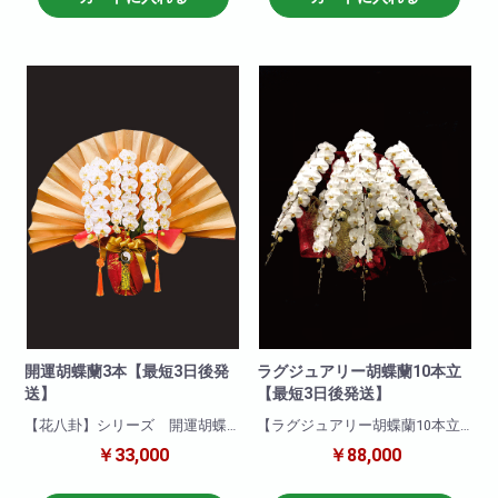
されます。他の色と比べて一際
つ華やかな一品です!就任祝い・
映え且つ華やかな一品です!就任
開店祝いにも適しています。お
祝い・開店祝いにも適していま
取引先などに送っても失礼がな
す。お取引先などに送っても失
く、申し分のない商品です。可
礼がなく、申し分のない商品で
愛いピンクの胡蝶蘭!ぜひおすす
す。
めします!
商品について
商品について
色 : 赤リップ
色 : ピンク
輪数:約100輪前後
輪数:約100～120輪
※季節により輪数が変動すること
※季節により輪数が変動すること
があります。
があります。
開運胡蝶蘭3本【最短3日後発
ラグジュアリー胡蝶蘭10本立
送】
【最短3日後発送】
【花八卦】シリーズ 開運胡蝶
【ラグジュアリー胡蝶蘭10本立
蘭です!
ち】
￥33,000
￥88,000
風水メンター監修 大変縁起の
豪華10本立ちの胡蝶蘭!会社様の
いい胡蝶蘭となります!
開設お祝い・移転お祝いに最