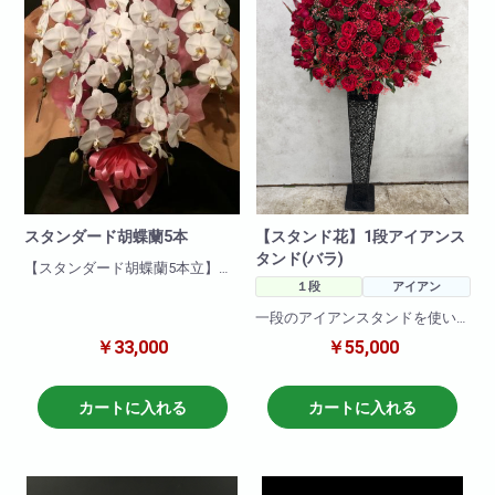
スタンダード胡蝶蘭5本
【スタンド花】1段アイアンス
タンド(バラ)
【スタンダード胡蝶蘭5本立】
１段
アイアン
店イチ押し商品! 開店、開業、
栄転、昇進などの人生の門出の
一段のアイアンスタンドを使い
ギフトや、葬祭などお悔やみの
おしゃれにゴージャスに作りま
￥33,000
￥55,000
気持ちを伝えたい時などに重宝
した!
します。日頃の感謝やお祝い
画像の商品はバラをメインに使
に、人生の節目の贈答品にぴっ
いかっこよく仕上げております!
カートに入れる
カートに入れる
たりの逸品です。
もちろんバラ以外のお花で作る
ことも可能ですので、まずは一
度お問い合わせください!